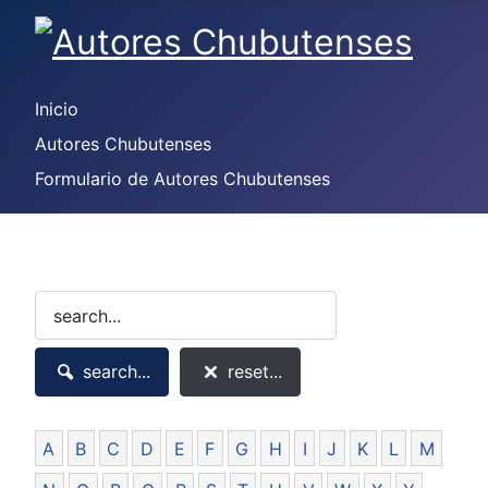
Inicio
Autores Chubutenses
Formulario de Autores Chubutenses
search...
reset...
A
B
C
D
E
F
G
H
I
J
K
L
M