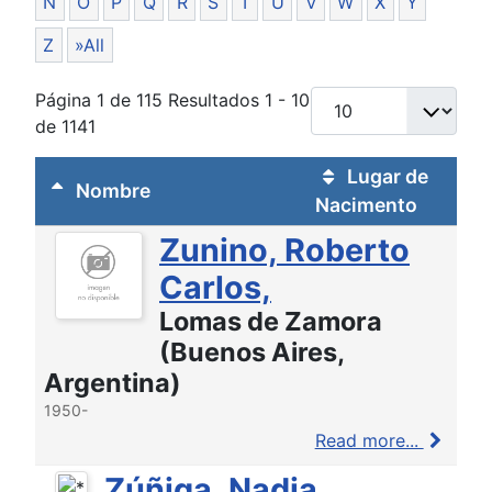
N
O
P
Q
R
S
T
U
V
W
X
Y
Z
»All
Página 1 de 115 Resultados 1 - 10
de 1141
Lugar de
Nombre
Nacimento
Zunino, Roberto
Carlos,
Lomas de Zamora
(Buenos Aires,
Argentina)
1950-
Read more...
Zúñiga, Nadia,