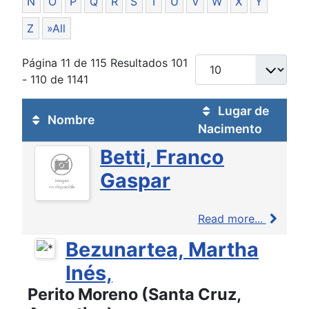
N
O
P
Q
R
S
T
U
V
W
X
Y
Z
»All
Página 11 de 115 Resultados 101
- 110 de 1141
Lugar de
Nombre
Nacimento
Betti, Franco
Gaspar
Read more...
Bezunartea, Martha
Inés,
Perito Moreno (Santa Cruz,