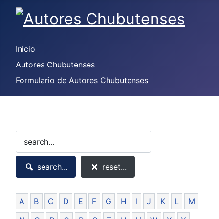
Inicio
Autores Chubutenses
Formulario de Autores Chubutenses
search...
reset...
A
B
C
D
E
F
G
H
I
J
K
L
M