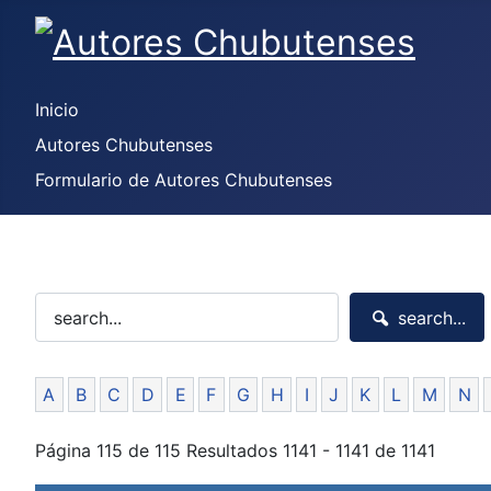
Inicio
Autores Chubutenses
Formulario de Autores Chubutenses
search...
A
B
C
D
E
F
G
H
I
J
K
L
M
N
Página 115 de 115 Resultados 1141 - 1141 de 1141