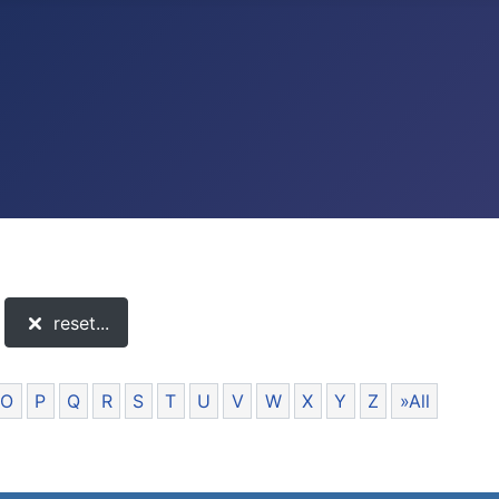
reset...
O
P
Q
R
S
T
U
V
W
X
Y
Z
»All